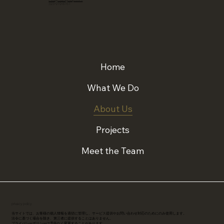
Info@mdnigroup.com
323-919-8761
Home
What We Do
About Us
Projects
Meet the Team
privacy policy
当サイトでは、お客様の個人情報を適切に管理し、サービス提供やお問い合わせ対応のためにのみ使用します。
法令に基づく場合を除き、第三者に提供することはありません。
プライバシーポリシーは予告なく変更することがあります。